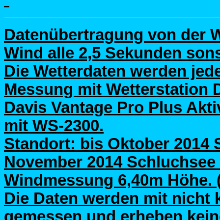
Datenübertragung von der W
Wind alle 2,5 Sekunden son
Die Wetterdaten werden jede
Messung mit Wetterstation D
Davis Vantage Pro Plus Aktiv
mit WS-2300.
Standort: bis Oktober 2014 
November 2014 Schluchsee 
Windmessung 6,40m Höhe. (B
Die Daten werden mit nicht 
gemessen und erheben kein